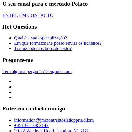
O seu canal para o mercado Polaco
ENTRE EM CONTACTO
Hot Questions
Qual é a sua especialização?
Em que formatos lhe posso enviar os ficheiros?
Traduz todos os tipos de texto?
Pregunte-me
Tem alguma pergunta? Pergunte aqui
Entre em contacto comigo
info
rmation
@jmr
zon
tran
to
slatio
pp
ns.c
ll
om
+351 96 108 3143
20-22 Wenlock Road, London, N1 7GU